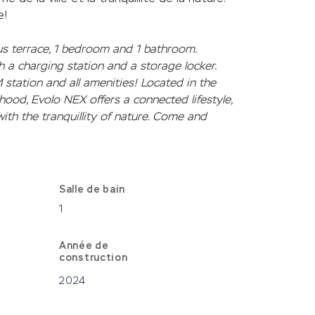
e!
us terrace, 1 bedroom and 1 bathroom. 
h a charging station and a storage locker. 
 station and all amenities! Located in the 
ood, Evolo NEX offers a connected lifestyle, 
ith the tranquillity of nature. Come and 
Salle de bain
1
Année de
construction
2024