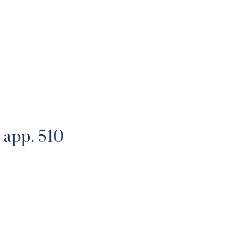
UEIL
NOTRE ÉQUIPE
NOS PROPRIÉTÉS
TÉMOIGNAGES
, app. 510